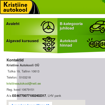
Avaleht
B-kategooria
juhiload
Algavad kursused
Autokooli
hinnad
Kontaktid
Kristiine Autokooli OÜ
Tulika 19, Tallinn 10613
Telefon: 5103218
kristiineautokool@neti.ee
Reg. kood 10679151
A/a
EE467700771002402317
, LHV pank